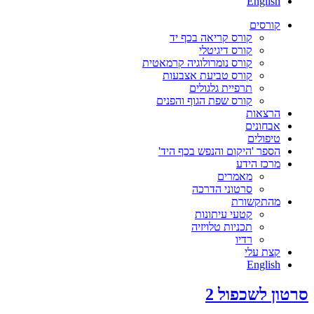
English
קורסים
קורס קריאה בכף יד
קורס דיגיטלי
קורס נומרולוגיה קרמאטית
קורס טביעת אצבעות
תרפיית גלגולים
קורס שפת הגוף והפנים
הרצאות
אבחונים
טיפולים
הספר 'היקום והנפש בכף היד'
מרכז הידע
מאמרים
סרטוני הדרכה
מהתקשורת
קטעי עיתונות
תכניות טלויזיה
רדיו
קצת עלי
English
סרטון לשכפול 2