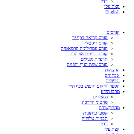
רדיו
קצת עלי
English
קורסים
קורס קריאה בכף יד
קורס דיגיטלי
קורס נומרולוגיה קרמאטית
קורס טביעת אצבעות
תרפיית גלגולים
קורס שפת הגוף והפנים
הרצאות
אבחונים
טיפולים
הספר 'היקום והנפש בכף היד'
מרכז הידע
מאמרים
סרטוני הדרכה
מהתקשורת
קטעי עיתונות
תכניות טלויזיה
רדיו
קצת עלי