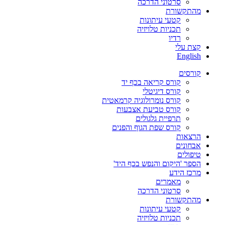
סרטוני הדרכה
מהתקשורת
קטעי עיתונות
תכניות טלויזיה
רדיו
קצת עלי
English
קורסים
קורס קריאה בכף יד
קורס דיגיטלי
קורס נומרולוגיה קרמאטית
קורס טביעת אצבעות
תרפיית גלגולים
קורס שפת הגוף והפנים
הרצאות
אבחונים
טיפולים
הספר 'היקום והנפש בכף היד'
מרכז הידע
מאמרים
סרטוני הדרכה
מהתקשורת
קטעי עיתונות
תכניות טלויזיה