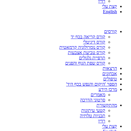
רדיו
קצת עלי
English
קורסים
קורס קריאה בכף יד
קורס דיגיטלי
קורס נומרולוגיה קרמאטית
קורס טביעת אצבעות
תרפיית גלגולים
קורס שפת הגוף והפנים
הרצאות
אבחונים
טיפולים
הספר 'היקום והנפש בכף היד'
מרכז הידע
מאמרים
סרטוני הדרכה
מהתקשורת
קטעי עיתונות
תכניות טלויזיה
רדיו
קצת עלי