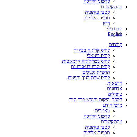
סרטוני הדרכה
מהתקשורת
קטעי עיתונות
תכניות טלויזיה
רדיו
קצת עלי
English
קורסים
קורס קריאה בכף יד
קורס דיגיטלי
קורס נומרולוגיה קרמאטית
קורס טביעת אצבעות
תרפיית גלגולים
קורס שפת הגוף והפנים
הרצאות
אבחונים
טיפולים
הספר 'היקום והנפש בכף היד'
מרכז הידע
מאמרים
סרטוני הדרכה
מהתקשורת
קטעי עיתונות
תכניות טלויזיה