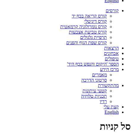
English
קורסים
קורס קריאה בכף יד
קורס דיגיטלי
קורס נומרולוגיה קרמאטית
קורס טביעת אצבעות
תרפיית גלגולים
קורס שפת הגוף והפנים
הרצאות
אבחונים
טיפולים
הספר 'היקום והנפש בכף היד'
מרכז הידע
מאמרים
סרטוני הדרכה
מהתקשורת
קטעי עיתונות
תכניות טלויזיה
רדיו
קצת עלי
English
סל קניות