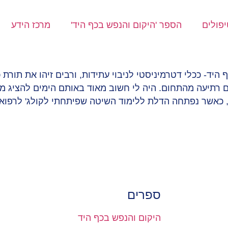
פולים
הספר 'היקום והנפש בכף היד'
מרכז הידע
ירולוגיה – תורת כף היד- ככלי דטרמיניסטי לניבוי עתידות, ורבים זיהו את 
ם רתיעה מהתחום. היה לי חשוב מאוד באותם הימים להציג מ
שיטת אבחון למטפלים. פריצת הדרך קרתה בשנת 1992-3, כאשר נפתחה הדלת ללימוד השיטה שפית
ספרים
היקום והנפש בכף היד