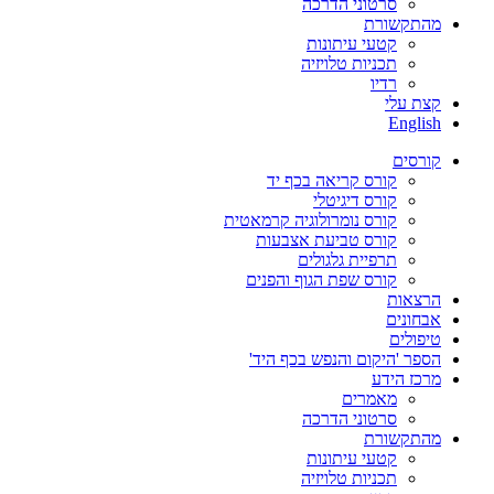
סרטוני הדרכה
מהתקשורת
קטעי עיתונות
תכניות טלויזיה
רדיו
קצת עלי
English
קורסים
קורס קריאה בכף יד
קורס דיגיטלי
קורס נומרולוגיה קרמאטית
קורס טביעת אצבעות
תרפיית גלגולים
קורס שפת הגוף והפנים
הרצאות
אבחונים
טיפולים
הספר 'היקום והנפש בכף היד'
מרכז הידע
מאמרים
סרטוני הדרכה
מהתקשורת
קטעי עיתונות
תכניות טלויזיה