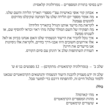
ידע בסיסי בתורת המספרים – נומרולוגיה קלאסית:
אבחון קווי אופי באישיות עפ"י מספרי תאריך הלידה והשם שלנו.
מה אומר מספר יום הלידה שלנו על המתנה שקיבלנו מהיקום
להגשים עצמנו?
לקראת מה מייעד אותנו הגורל בתאריך הלידה?
מה תפקידו של השם המולד שלנו? מתי ראוי וכדאי להוסיף שם, או
לשנותו ממש?
איך נוכל להכיר את הייעוד הנשמתי שלנו האם אנחנו בכיוון או לא?
אלו אירועים חשובים היוו אבני-דרך בחיים, ולקראת אלו ניסיונות
אנו מייעדים את חיינו?
תעודת השתתפות שלב א' תינתן עם סיום הקורס.
שלב ב' – (נומרולוגיה קרמאטית- מתקדם) – 12 מפגשים בני 4 ש'
שלב זה ידע מעמיק להבנת היעוד הנשמתי והנושאים הקרמאטיים שבאנו
ללמוד בגלגול חיים זה, להתפתח דרכם כדי למזער סבל.
כולל:
מהי קארמה?
מהות המספרים הקרמאטיים
שיעורים קרמאטיים