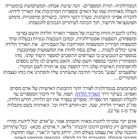
הנומרולוגיה- תורת המספרים- הנה שיטת אבחון- המשתמשת בגימטריה
העולה מאותיות שמו של האדם ומספרות המרכיבות את תאריך לידתו-
להכרת אפיוני התנהגות, מערך רגשי ורוחני, כישורים ומיומנויות, מימוש
הפוטנציאל והייעוד, תוך הכוונה לעיתויים הנכונים להגשמתו.
נולדנו לתבנית הוויה מרכבת של מספרי תאריך הלידה והשם (פרטי
ומשפחה), השפעות אסטרולוגיות, וכמובן הטבעות גנטיות (בעלות שיוך
למשפחה המידית והמשפחה המורחבת של העם/דת). את תאריך הלידה
איננו יכולים לשנות… אולם ננסה לחוות את המשמעות שמוטבעת
במספרים הטבועים בו ובצרופים ההופכים למספר היעוד שלנו. מהו
המסתורין החבוי במספר השם שלנו, והאם נחוצים לנו כלים נוספים
להתפתחות האישית שלנו דרך הוספת שם או חזרה לשם המקורי,
שלפעמים "נפגע" מכינויי החיבה שהעתרנו עליו והסתרנו את כוחו ועצמתו
המקוריים…
משתמשים בנומרולוגיה לצורך חקר התכונות האישיות של אדם מסוים
ואפיונו, בעיקר דרך
תאריך הלידה
ושמו, על ידי חיבור המספרים עד
לקבלת המספר חד-ספרתי. סופרים בנפרד את יום הלידה, חודש הלידה,
סה"כ תאריך הלידה, שנה, יום+חודש לידה וכו'. האותיות בשם מקבלות
ערך מ-1 עד 22.
אדם יקר שזכיתי ליהנות מאורו וחכמתו אמר, ש"
אדם יכול ליהנות מחייו
ולמצותם רק בתחום חינוכו והבנתו
" (ליאו, ר.ארמין). מכאן- ככל שתורחב
ההבנה שלנו את עצמנו בעולם הזה, יורחב מיצוי ה"אני", ועמו תחושת
החיבור והקבלה, החשובים כל כך ליכולת ההגשמה והמימוש האישי .