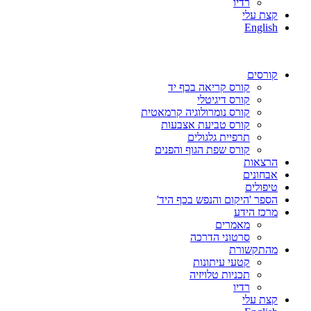
רדיו
קצת עלי
English
קורסים
קורס קריאה בכף יד
קורס דיגיטלי
קורס נומרולוגיה קרמאטית
קורס טביעת אצבעות
תרפיית גלגולים
קורס שפת הגוף והפנים
הרצאות
אבחונים
טיפולים
הספר 'היקום והנפש בכף היד'
מרכז הידע
מאמרים
סרטוני הדרכה
מהתקשורת
קטעי עיתונות
תכניות טלויזיה
רדיו
קצת עלי