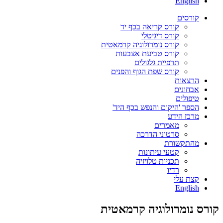
English
קורסים
קורס קריאה בכף יד
קורס דיגיטלי
קורס נומרולוגיה קרמאטית
קורס טביעת אצבעות
תרפיית גלגולים
קורס שפת הגוף והפנים
הרצאות
אבחונים
טיפולים
הספר 'היקום והנפש בכף היד'
מרכז הידע
מאמרים
סרטוני הדרכה
מהתקשורת
קטעי עיתונות
תכניות טלויזיה
רדיו
קצת עלי
English
קורס נומרולוגיה קרמאטית