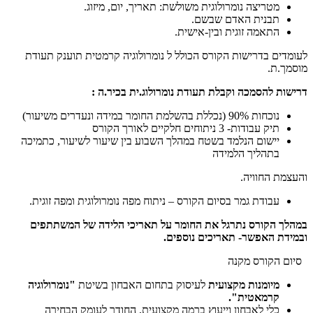
מטריצה נומרולוגית משולשת: תאריך, יום, מיזוג.
תבנית האדם שבשם.
התאמה זוגית ובין-אישית.
לעומדים בדרישות הקורס הכולל ל נומרולוגיה קרמטית תוענק תעודת
מוסמך.ת.
דרישות להסמכה וקבלת תעודת נומרולוג.ית בכיר.ה
:
נוכחות 90% (נכללת בהשלמת החומר במידה ונעדרים משיעור)
תיק עבודות- 3 ניתוחים חלקיים לאורך הקורס
יישום הנלמד בשטח במהלך השבוע בין שיעור לשיעור, כתמיכה
בתהליך הלמידה
והעצמת החוויה.
עבודת גמר בסיום הקורס – ניתוח מפה נומרולוגית ומפה זוגית.
במהלך הקורס נתרגל את החומר על תאריכי הלידה של המשתתפים
ובמידת האפשר- תאריכים נוספים.
סיום הקורס מקנה
מיומנות מקצועית
לעיסוק בתחום האבחון בשיטת
"נומרולוגיה
קרמאטית".
כלי לאבחון וייעוץ ברמה מקצועית, החודר לעומק הבחירה