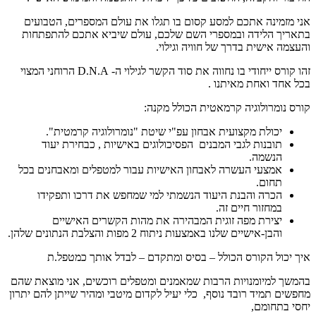
אני מזמינה אתכם למסע קסום בו תגלו את עולם המספרים, הטבועים
בתאריך הלידה ובמספרי השם שלכם, עולם שיביא אתכם להתפתחות
והעצמה אישית בדרך של חוויה וגילוי.
זהו קורס ייחודי בו נחווה את סוד הקשר לגילוי ה- D.N.A הרוחני המצוי
בכל אחד ואחת מאיתנו .
קורס נומרולוגיה קרמאטית הכולל מקנה:
יכולת מקצועית אבחון עפ"י שיטת "נומרולוגיה קרמטית".
תובנות לגבי המבנים הפסיכולוגים באישיות , כבחירת יעוד
הנשמה.
אמצעי העשרה לאבחון האישיות עבור למטפלים ומאבחנים בכל
תחום.
הכרה והבנת היעוד הנשמתי למי שמחפש את דרכו ותפקידו
במחזור חיים זה.
יצירת מפה זוגית המבהירה את מהות הקשרים האישיים
והבן-אישיים שלנו באמצעות ניתוח 2 מפות והצלבת הנתונים שלהן.
איך יכול הקורס
הכולל
–
בסיס ומתקדם
–
לבדל אותך כמטפל.ת
בהמשך למיומנויות הרבות שמאמנים ומטפלים רוכשים, אני מוצאת שהם
מחפשים תמיד
רובד נוסף, כלי יעיל לקדום מיטבי ומהיר
שייתן להם
יתרון
יחסי בתחומם
,