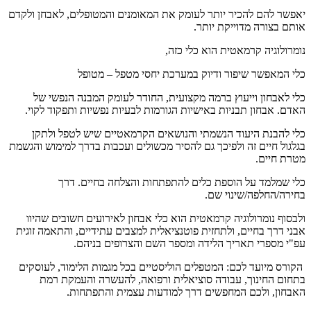
יאפשר להם
להכיר יותר לעומק
את המאומנים והמטופלים, לאבחן ולקדם
אותם בצורה מדוייקת יותר.
נומרולוגיה קרמאטית
הוא כלי כזה,
כלי המאפשר שיפור ודיוק במערכת יחסי מטפל – מטופל
כלי לאבחון וייעוץ ברמה מקצועית, החודר לעומק המבנה הנפשי של
האדם. אבחון תבניות באישיות הגורמות לבעיות נפשיות ותפקוד לקוי.
כלי להבנת היעוד הנשמתי והנושאים הקרמאטיים שיש לטפל ולתקן
בגלגול חיים זה ולפיכך גם להסיר מכשולים ועכבות בדרך למימוש והגשמת
מטרת חיים.
כלי שמלמד על הוספת כלים להתפתחות והצלחה בחיים. דרך
בחירה/החלפה/שינוי שם.
ולבסוף נומרולוגיה קרמאטית הוא כלי אבחון לאירועים חשובים שהיוו
אבני דרך בחיים, ולתחזית פוטנציאלית למצבים עתידיים, והתאמה זוגית
עפ"י מספרי תאריך הלידה ומספר השם והצרופים בניהם.
הקורס
מיועד
לכם: המטפלים הוליסטיים
בכל מגמות הלימוד, לעוסקים
ב
תחום החינוך, עבודה סוציאלית ורפואה
, להעשרה והעמקת רמת
האבחון, ולכם
המחפשים דרך למודעות עצמית והתפתחות.