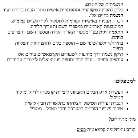
הנשמתית של האדם.
כלים ל
הכוונה מקצועית והתפתחות אישית
מתוך הבנת בחירת
יעוד
הנשמה
בחיים אלו.
הכרת
תבניות באישיות הגורמות לתפקוד לקוי וקשיים במימוש
,
המוטבעות קארמטית במספרי השם ותאריך הלידה.
התאמה זוגית
עפ"י מספרי תאריך הלידה ומספר השם והצרופים
בניהם.
בחירה/החלפה/שינוי שם – הוספת כלים להתפתחות והצלחה
בחיים.
תיקון נשמה דרך מודעות לשעורים הקרמאטיים בחיים אלו.
עיתויים בחיים
– עבר הווה ותחזית פוטנציאלית למצבים עתידיים.
למטפלים
:
העשרת ארגז הכלים האבחוני ליצירת קו מנחה לדיוק ומיקוד
הטיפול.
הגברת יעילות הטיפול והצלחתו בתקשורת הבין-אישית.
טיפוח ושיפור הזרימה במערכת יחסי מטפל – מטופל
מתי מתחילים?
קורס נומרולוגיה קרמאטית
בסיס