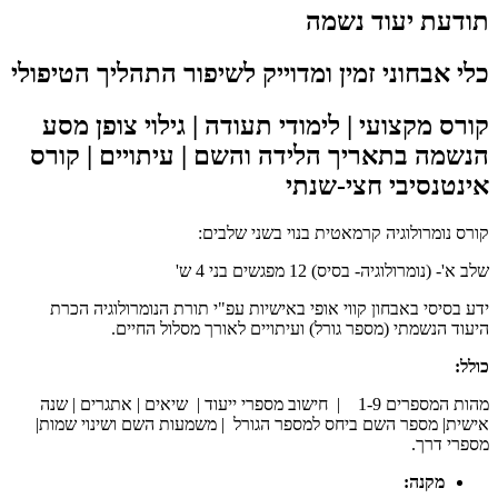
תודעת יעוד נשמה
כלי אבחוני זמין ומדוייק לשיפור התהליך הטיפולי
קורס מקצועי | לימודי תעודה | גילוי צופן מסע
הנשמה בתאריך הלידה והשם | עיתויים | קורס
אינטנסיבי חצי-שנתי
קורס נומרולוגיה קרמאטית בנוי בשני שלבים:
שלב א'- (נומרולוגיה- בסיס) 12 מפגשים בני 4 ש'
ידע בסיסי באבחון קווי אופי באישיות עפ"י תורת הנומרולוגיה הכרת
היעוד הנשמתי (מספר גורל) ועיתויים לאורך מסלול החיים.
כולל:
מהות המספרים 1-9 | חישוב מספרי ייעוד | שיאים | אתגרים | שנה
אישית| מספר השם ביחס למספר הגורל | משמעות השם ושינוי שמות|
מספרי דרך.
מקנה: