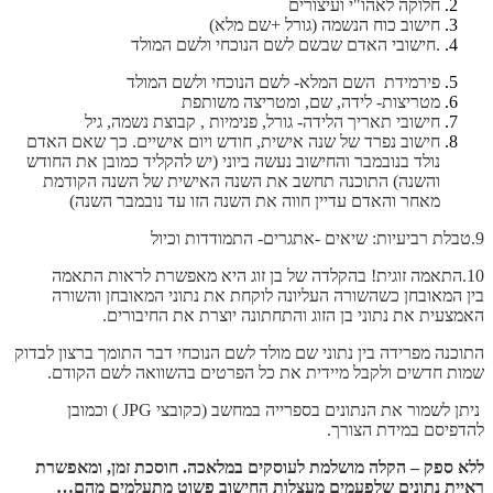
חלוקה לאהו"י ועיצורים
חישוב כוח הנשמה (גורל +שם מלא)
.חישובי האדם שבשם לשם הנוכחי ולשם המולד
פירמידת השם המלא- לשם הנוכחי ולשם המולד
מטריצות- לידה, שם, ומטריצה משותפת
חישובי תאריך הלידה- גורל, פנימיות , קבוצת נשמה, גיל
חישוב נפרד של שנה אישית, חודש ויום אישיים. כך שאם האדם
נולד בנובמבר והחישוב נעשה ביוני (יש להקליד כמובן את החודש
והשנה) התוכנה תחשב את השנה האישית של השנה הקודמת
מאחר והאדם עדיין חווה את השנה הזו עד נובמבר השנה)
9.טבלת רביעיות: שיאים -אתגרים- התמודדות וכיול
10.התאמה זוגית! בהקלדה של בן זוג היא מאפשרת לראות התאמה
בין המאובחן כשהשורה העליונה לוקחת את נתוני המאובחן והשורה
האמצעית את נתוני בן הזוג והתחתונה יוצרת את החיבורים.
התוכנה מפרידה בין נתוני שם מולד לשם הנוכחי דבר התומך ברצון לבדוק
שמות חדשים ולקבל מיידית את כל הפרטים בהשוואה לשם הקודם.
ניתן לשמור את הנתונים בספרייה במחשב (כקובצי JPG ) וכמובן
להדפיסם במידת הצורך.
ללא ספק – הקלה מושלמת לעוסקים במלאכה. חוסכת זמן, ומאפשרת
ראיית נתונים שלפעמים מעצלות החישוב פשוט מתעלמים מהם…