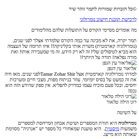
©
כל הזכויות שמורות לתמר זוהר שיר
לרכישת תוכנת חישוב נומרולוגי
מה אומרים מסיימי הקורס על התועלות שלהם מהלימודים
תמר יקרה, את לא מבינה עד כמה הקורס שלמדתי אצלך לפני שנים,
(נומרולוגיה קארמטית) משרת אותי בקליניקה!! איזו תרומה של העצמה
הוא מביא לטיפולים שלי! זה לא רק הידע. זה מי שמעבירה אותו! ואת
מורה נפלאה! תודה על היותך!!
אליאור עין הגפן
למדתי נומרולוגיה קארמטית אצל Tamar Zohar Shirלפני שנים. מאז חיה
את זה כמעט על בסיס יומיומי. עוזר בניתוח מפות, מצבי חיים ומערכות
יחסים, ובכל פעם מוכיח עצמו כמדויק להפליא. אין ספק שהידע הזה הוא
נכס!
רוני הילה טלאור
על השיטה
נומרולוגיה
היא תורת המספרים ושיטת אבחון המייחסת למספרים
משמעות
מיסטית
. היא טוענת שמאחורי כל מספר יש "אנרגיה" מסוימת
שאותה הוא מייצג.