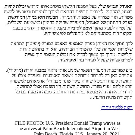
האגודל הגמיש שלו,
בעל המבנה הקשתי מיטיב איתו ומדגיש
יכולת להיות
רבגוני
, להסתגל למצבים חדשים בהתאם לצורך ולנסיבות ומאפשר להשיג
מטרות, תוך שמירה על נאמנות והתמדה.
הבעיה היא במותן המודגשת
בפרק התחתון של האגודל
, המעידה שחיקה בהיגיון ובמשמעת השכלית,
ועל נטייה לפעול מתוך
אימפולסיביות
בקבלת החלטות, ולהגיב בכעס
ובקוצר רוח כשהעניינים לא מתנהלים לפי ציפיותיו.
לכך נוסיף את
המותן בפרק האמצעי באצבע המורה (יופיטר)
המראה
שלמרות הכמיהה שלו להשתייך חברתית, הוא חי בתחושת זרות
ותלישות. מתוך כך נמשך לבדוק את גבולות העצמי תוך
נטייה
לפרובוקציות שעלול לעורר נגדו אופוזיציה.
טיפ למורכבות המערך הנפשי שמניע אותו נראה במבנה הזרת (מרקורי).
אתייחס כאן רק להיותה מרוחקת משאר האצבעות ומעידה אצלו על
תחושת קיפוח ותסכול שחווה כילד שונה מבני גילו או מאחים למשפחה
ונראה להם "עוף מוזר". תחושת השונות הזו הופכת אצלו לתחושת
ייחודיות אותה הוא מבטא במרדנות והתרסה. מבנה זה מעיד גם על
תקשורת מינית חריגה…
רוצה ללמוד יותר?
FILE PHOTO: U.S. President Donald Trump waves as
he arrives at Palm Beach International Airport in West
Palm Beach, Florida, U.S., January 20, 2021.