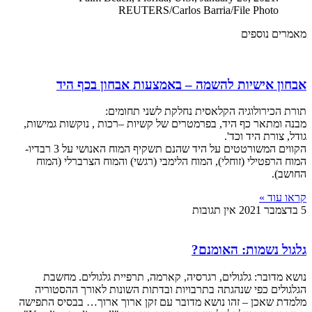
REUTERS/Carlos Barria/File Photo
מאמרים נוספים
אבחון אישיות להשמה – באמצעות אבחון בכף היד
תורת הכירולוגיה הקלאסית נחלקת לשני תחומים:
מבנה ומתאר כף היד, בפרמטרים של קשיות –רכות , נוקשות גמישות,
גודל, צורת היד וכד'.
הקווים המשורטטים על היד שהנם תשקיף המוח האנושי על 3 רבדיו-
המוח הרפטילי (זוחלי), המוח הלימבי (רגשי) והמוח הצרברלי (המוח
החושב).
קראו עוד »
5 בדצמבר 2021
אין תגובות
גלגול נשמות: האומנם?
נושא מדובר: גלגולים, רגרסיה, קארמה, תרפיית גלגולים. מחשבת
הגלגולים כפי שנהגתה בתרבויות ובדתות השונות לאורך ההסטוריה
מלמדת שאכן – זהו נושא מדובר עם זקן ארוך ארוך… בבסיס התפישה