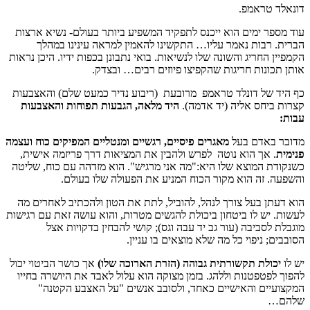
דונאלד טראמפ.
עוד מספר ימים הוא ייכנס לתפקיד המשפיע ביותר בעולם- נשיא ארצות
הברית.
רבות נאמר עליו… התקשינו להאמין למראה עינינו במהלך
הקמפיין החריג והשונה שלו לנשיאות. בואי נתבונן בכפות ידיו. היכן נראות
אותן תכונות חריגות שהקפיצו פיוזים רבים… ובצדק.
כף היד של דונלד טראמפ מרובעת (ריבוע נדיר כמעט שלם) והאצבעות
קצרות ביחס אליה (יד אדמה).
היד מלאה, הגבעות תפוחות והאצבעות
עבות:
מדובר באדם בעל
מאגרים פיסיים, רגשיים ומנטליים המפיקים כוח ועצמה
פנימית
. אך הוא נוטה לפרש ולהבין את המציאות דרך פריזמה אישית,
כשנקודת המוצא שלו היא:"מה אני מרגיש". הוא מזדהה עם כוח, שליטה
והשפעה. זה הוא מקור הכוח המניע את הפעולה שלו בעולם.
הוא דעתן בעל צורך לנהל, להוביל, לתת את הטון ולהכתיב לאחרים מה
לעשות. יש לו ביטחון ביכולת להגשים מטרות, והוא עושה זאת עם רגישות
מוגבלת לסביבה (עור גב יד עבה וגס); קושי להבחין בדקויות אצל
הסובבים; ניפוי כל מה שלא מוצאים בו עניין.
יש לו
יכולת תקשורתית גבוהה
(הזרת הארוכה שלו)
אך כושר הביטוי יכול
להפוך לפטפטנות וללהג. בזמן מצוקה הוא עלול לאבד את היושרה בחייו
המקצועיים והאישיים כאחד, ולסובב אנשים "על האצבע הקטנה"
שלהם…