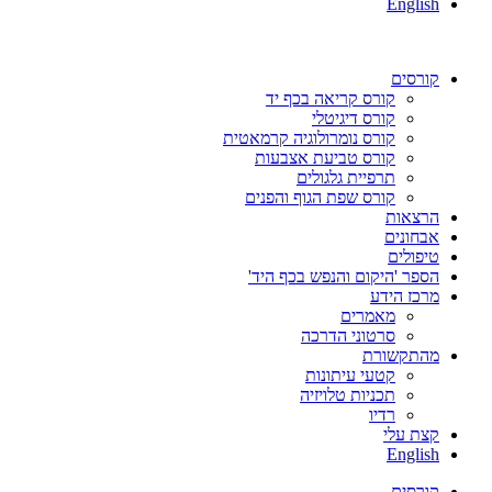
English
קורסים
קורס קריאה בכף יד
קורס דיגיטלי
קורס נומרולוגיה קרמאטית
קורס טביעת אצבעות
תרפיית גלגולים
קורס שפת הגוף והפנים
הרצאות
אבחונים
טיפולים
הספר 'היקום והנפש בכף היד'
מרכז הידע
מאמרים
סרטוני הדרכה
מהתקשורת
קטעי עיתונות
תכניות טלויזיה
רדיו
קצת עלי
English
קורסים