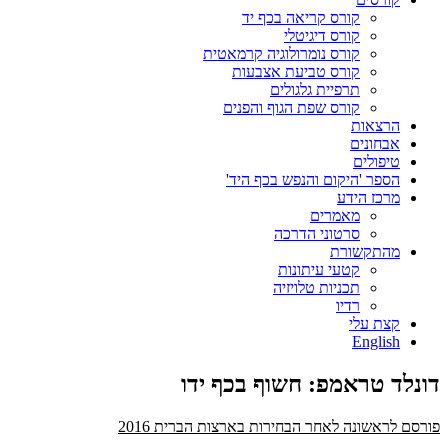
קורס קריאה בכף יד
קורס דיגיטלי
קורס נומרולוגיה קרמאטית
קורס טביעת אצבעות
תרפיית גלגולים
קורס שפת הגוף והפנים
הרצאות
אבחונים
טיפולים
הספר 'היקום והנפש בכף היד'
מרכז הידע
מאמרים
סרטוני הדרכה
מהתקשורת
קטעי עיתונות
תכניות טלויזיה
רדיו
קצת עלי
English
דונלד טראמפ: חשוף בכף ידו
פורסם לראשונה לאחר הבחירות בארצות הברית 2016