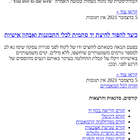
הבודהיסטית של גלגול נשמות טבועה האמרה "You live to die well".
קראו עוד »
5 בדצמבר 2021
אין תגובות
כיצד להפוך לחיצת יד סתמית לכלי התבוננות ואבחון אישיות
בפעם הבאה כשאתם לוחצים ידו של לקוח לפני סגירת עסקה שימו נא לב
למספר גורמים משמעותיים שיחשפו, ללא מילים, קוים משמעותיים
באישיותו ויקלו על קבלת ההחלטה בעיקר באותם רגעים מהוססים של
הרגע לפני. ובכן:
קראו עוד »
5 בדצמבר 2021
אין תגובות
חזרה לכל המאמרים
קורסים, סדנאות והרצאות
קורס קריאה בכף יד
קורס דיגיטלי
קורס נומרולוגיה קרמאטית
קורס טביעת אצבעות
קורס תרפיית גלגולים
קורס שפת הגוף והפנים