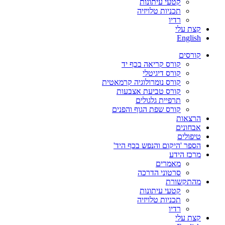
קטעי עיתונות
תכניות טלויזיה
רדיו
קצת עלי
English
קורסים
קורס קריאה בכף יד
קורס דיגיטלי
קורס נומרולוגיה קרמאטית
קורס טביעת אצבעות
תרפיית גלגולים
קורס שפת הגוף והפנים
הרצאות
אבחונים
טיפולים
הספר 'היקום והנפש בכף היד'
מרכז הידע
מאמרים
סרטוני הדרכה
מהתקשורת
קטעי עיתונות
תכניות טלויזיה
רדיו
קצת עלי