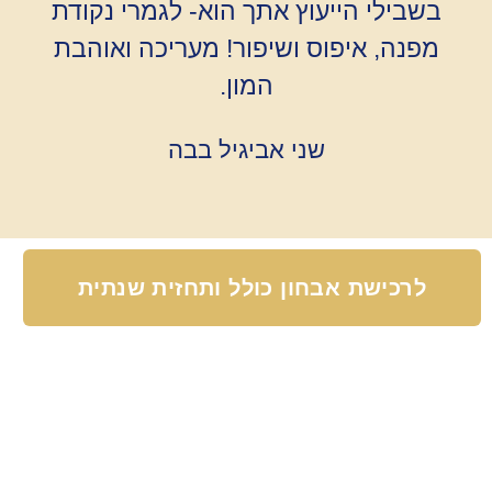
בשבילי הייעוץ אתך הוא- לגמרי נקודת
מפנה, איפוס ושיפור! מעריכה ואוהבת
המון.
שני אביגיל בבה
לרכישת אבחון כולל ותחזית שנתית
קורסים, סדנאות והרצאות
קורס קריאה בכף יד
קורס דיגיטלי
קורס נומרולוגיה קרמאטית