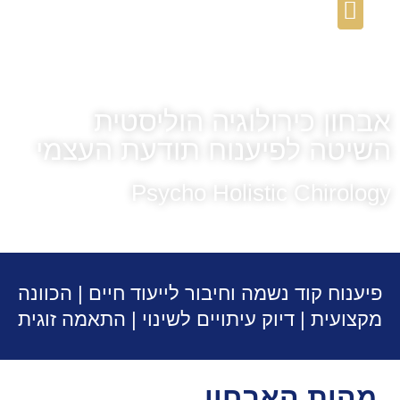
לתוכן
הספר 'היקום והנפש בכף היד'
אבחון כירולוגיה הוליסטית
השיטה לפיענוח תודעת העצמי
Psycho Holistic Chirology
פיענוח קוד נשמה וחיבור לייעוד חיים | הכוונה
מקצועית | דיוק עיתויים לשינוי | התאמה זוגית
מהות האבחון